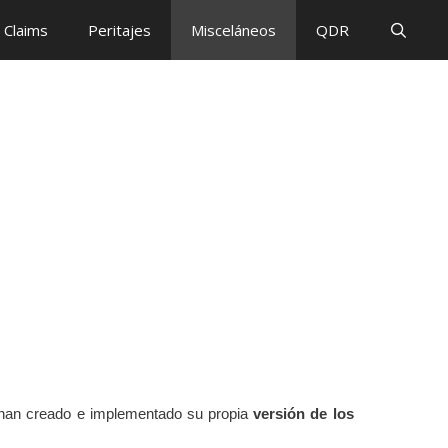
Claims
Peritajes
Misceláneos
QDR
n han creado e implementado su propia
versión de los