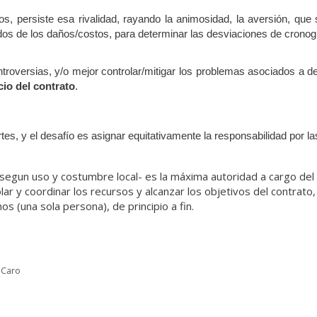
os, persiste esa rivalidad, rayando la animosidad, la aversión, q
lados de los daños/costos, para determinar las desviaciones de cr
troversias, y/o mejor controlar/mitigar los problemas asociados a d
cio del contrato
.
es, y el desafío es asignar equitativamente la responsabilidad por l
egun uso y costumbre local- es la máxima autoridad a cargo de
ar y coordinar los recursos y alcanzar los objetivos del contrato,
 (una sola persona), de principio a fin.
a Caro