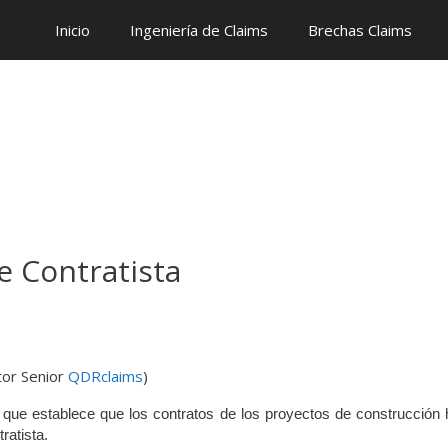
Inicio
Ingeniería de Claims
Brechas Claims
e Contratista
tor Senior
QDRclaims
)
, que establece que los contratos de los proyectos de construcció
ratista.