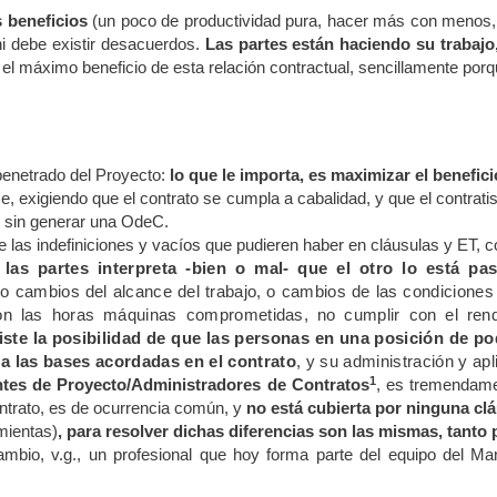
 beneficios
(un poco de productividad pura, hacer más con menos, 
ni debe existir desacuerdos.
Las partes están haciendo su trabajo
el máximo beneficio de esta relación contractual, sencillamente por
penetrado del Proyecto:
lo que le importa, es maximizar el benefic
se, exigiendo que el contrato se cumpla a cabalidad,
y que el contrati
e sin generar una OdeC.
las indefiniciones y vacíos que pudieren haber en cláusulas
y ET, c
las partes interpreta -bien o mal- que el otro lo está pa
o cambios del alcance del trabajo, o cambios de las condiciones d
on las horas máquinas comprometidas, no cumplir con el rend
iste la posibilidad de que las personas en una posición de 
a las bases acordadas en el contrato
, y su administración y apl
1
ntes de Proyecto/Administradores de Contratos
,
es tremendamen
ntrato, es de ocurrencia común,
y
no está cubierta por ninguna clá
mientas)
, para resolver dichas diferencias son las mismas, tanto
ambio, v.g., un profesional que hoy forma parte del equipo del
Man