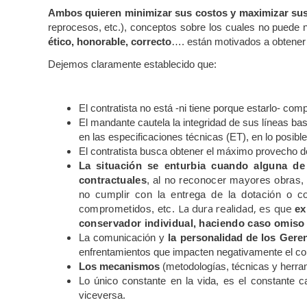
Ambos quieren minimizar sus costos y maximizar sus
reprocesos, etc.), conceptos sobre los cuales no puede 
ético, honorable, correcto
…. están motivados a obtener 
Dejemos claramente establecido que:
El contratista no está -ni
tiene porque estarlo- com
El mandante cautela la
integridad de sus líneas ba
en las
especificaciones técnicas (ET), en lo posibl
El contratista busca obtener el
máximo provecho de 
La situación se enturbia cuando alguna de 
contractuales
, al no reconocer mayores obras, 
no cumplir con la entrega de la dotación o c
La dura realidad, es que
comprometidos, etc.
ex
conservador individual,
haciendo caso omiso 
La comunicación y
la personalidad de los Gere
enfrentamientos que impacten negativamente el co
Los mecanismos
(metodologías, técnicas y herra
Lo único constante en la vida,
es el constante c
viceversa.