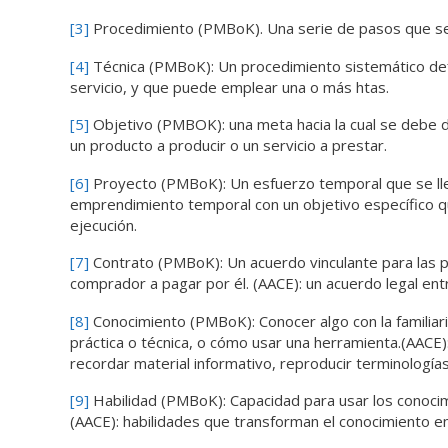
[3]
Procedimiento (PMBoK). Una serie de pasos que se s
[4]
Técnica (PMBoK): Un procedimiento sistemático defin
servicio, y que puede emplear una o más htas.
[5]
Objetivo (PMBOK): una meta hacia la cual se debe dir
un producto a producir o un servicio a prestar.
[6]
Proyecto (PMBoK): Un esfuerzo temporal que se lleva 
emprendimiento temporal con un objetivo específico qu
ejecución.
[7]
Contrato (PMBoK): Un acuerdo vinculante para las par
comprador a pagar por él. (AACE): un acuerdo legal en
[8]
Conocimiento (PMBoK): Conocer algo con la familiari
práctica o técnica, o cómo usar una herramienta.(AAC
recordar material informativo, reproducir terminología
[9]
Habilidad (PMBoK): Capacidad para usar los conocimi
(AACE): habilidades que transforman el conocimiento en