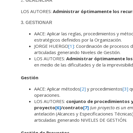
2.
GERENCIAR
LOS AUTORES:
Administrar óptimamente los recurso
3. GESTIONAR
AACE: Aplicar las reglas, procedimientos y método
estratégicos definidos por la Organización.
JORGE HUERGO
[1]
: Coordinación de procesos d
articuladas generando Niveles de Gestión.
LOS AUTORES:
Administrar óptimamente los 
en medio de las dificultades y de la imprevisibil
Gestión
AACE: Aplicar métodos
[2]
y procedimientos
[3]
qu
operaciones.
LOS AUTORES:
conjunto de procedimientos y
proyecto
[6]
/contrato
[7]
(un proyecto es un e
antelación (Alcances y Especificaciones Técnica
articuladas generando NIVELES DE GESTIÓN.
Gestión de Proyectos