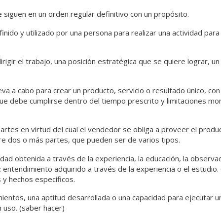
iguen en un orden regular definitivo con un propósito.
ido y utilizado por una persona para realizar una actividad para 
igir el trabajo, una posición estratégica que se quiere lograr, un
a cabo para crear un producto, servicio o resultado único, con un
e debe cumplirse dentro del tiempo prescrito y limitaciones mone
tes en virtud del cual el vendedor se obliga a proveer el product
tre dos o más partes, que pueden ser de varios tipos.
dad obtenida a través de la experiencia, la educación, la observa
E): entendimiento adquirido a través de la experiencia o el es
s y hechos específicos.
entos, una aptitud desarrollada o una capacidad para ejecutar un
 uso. (saber hacer)