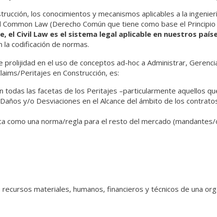
strucción, los conocimientos y mecanismos aplicables a la ingenier
al Common Law (Derecho Común que tiene como base el Principio
el Civil Law es el sistema legal aplicable en nuestros país
la codificación de normas.
de prolijidad en el uso de conceptos ad-hoc a Administrar, Gerenc
aims/Peritajes en Construcción, es:
 todas las facetas de los Peritajes –particularmente aquellos 
 Daños y/o Desviaciones en el Alcance del ámbito de los contrat
ca como una norma/regla para el resto del mercado (mandantes/c
s recursos materiales, humanos, financieros y técnicos de una or