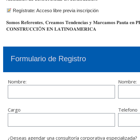
Regístrate: Acceso libre previa inscripción
𝐒𝐨𝐦𝐨𝐬 𝐑𝐞𝐟𝐞𝐫𝐞𝐧𝐭𝐞𝐬, 𝐂𝐫𝐞𝐚𝐦𝐨𝐬 𝐓𝐞𝐧𝐝𝐞𝐧𝐜𝐢𝐚𝐬 𝐲 𝐌𝐚𝐫𝐜𝐚𝐦𝐨𝐬 𝐏𝐚𝐮𝐭𝐚 𝐞
𝐂𝐎𝐍𝐒𝐓𝐑𝐔𝐂𝐂𝐈Ó𝐍 𝐄𝐍 𝐋𝐀𝐓𝐈𝐍𝐎𝐀𝐌𝐄𝐑𝐈𝐂𝐀
Formulario de Registro
Nombre:
Nombre:
Cargo
Telefono
¿Deseas agendar una consultoría corporativa especializada?