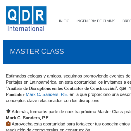
INICIO
INGENIERÍA DE CLAIMS
BRE
MASTER CLASS
Estimados colegas y amigos, seguimos promoviendo eventos de 
Peritajes en Latinoamérica, en esta oportunidad los invitamos a e
“𝐀𝐧𝐚́𝐥𝐢𝐬𝐢𝐬 𝐝𝐞 𝐃𝐢𝐬𝐫𝐮𝐩𝐭𝐢𝐨𝐧𝐬 𝐞𝐧 𝐥𝐨𝐬 𝐂𝐨𝐧𝐭𝐫𝐚𝐭𝐨𝐬 𝐝𝐞 𝐂𝐨𝐧𝐬𝐭𝐫𝐮𝐜𝐜𝐢𝐨́𝐧”, que
𝐅𝐮𝐧𝐝𝐚𝐝𝐨𝐫
Mark C. Sanders, P.E.
en la que proporcionó una descri
conceptos clave relacionados con los disruptions.
Además, formarás parte de nuestra próxima Master Class práct
Mark C. Sanders, P.E.
Aprovecha esta oportunidad para fortalecer tus conocimientos 
resolución de controversias en construcción.