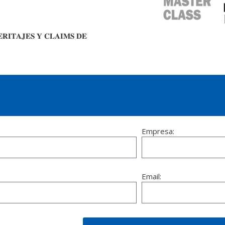
𝐧 𝐏𝐄𝐑𝐈𝐓𝐀𝐉𝐄𝐒 𝐘 𝐂𝐋𝐀𝐈𝐌𝐒 𝐃𝐄
Empresa:
Email: