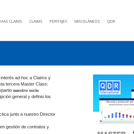
CHAS CLAIMS
CLAIMS
PERITAJES
MISCELÁNEOS
QDR
interés ad-hoc a Claims y
sta tercera Master Class:
 impartio 𝐧𝐮𝐞𝐬𝐭𝐫𝐨 𝐬𝐨𝐜𝐢𝐨
pción general y definio los
ica junto a nuestro Director
en gestión de contratos y