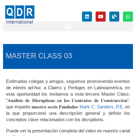
MASTER CLASS 03
Estimados colegas y amigos, seguimos promoviendo eventos
de interés ad-hoc a Claims y Peritajes en Latinoamérica, en
esta oportunidad los invitamos a esta tercera Master Class:
“𝐀𝐧𝐚́𝐥𝐢𝐬𝐢𝐬 𝐝𝐞 𝐃𝐢𝐬𝐫𝐮𝐩𝐭𝐢𝐨𝐧𝐬 𝐞𝐧 𝐥𝐨𝐬 𝐂𝐨𝐧𝐭𝐫𝐚𝐭𝐨𝐬 𝐝𝐞 𝐂𝐨𝐧𝐬𝐭𝐫𝐮𝐜𝐜𝐢𝐨́𝐧”,
que impartio 𝐧𝐮𝐞𝐬𝐭𝐫𝐨 𝐬𝐨𝐜𝐢𝐨 𝐅𝐮𝐧𝐝𝐚𝐝𝐨𝐫
Mark C. Sanders, P.E.
en
la que proporcionó una descripción general y definio los
conceptos clave relacionados con los disruptions.
Puede ver la presentación completa del video en nuestro canal